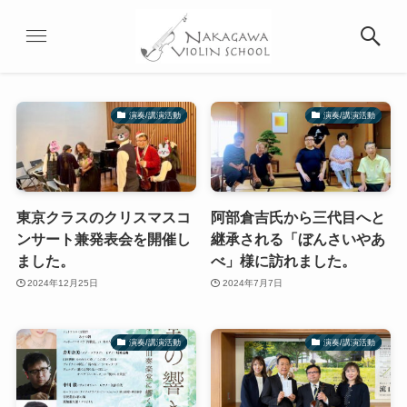
演奏/講演活動
演奏/講演活動
東京クラスのクリスマスコ
阿部倉吉氏から三代目へと
ンサート兼発表会を開催し
継承される「ぼんさいやあ
ました。
べ」様に訪れました。
2024年12月25日
2024年7月7日
演奏/講演活動
演奏/講演活動