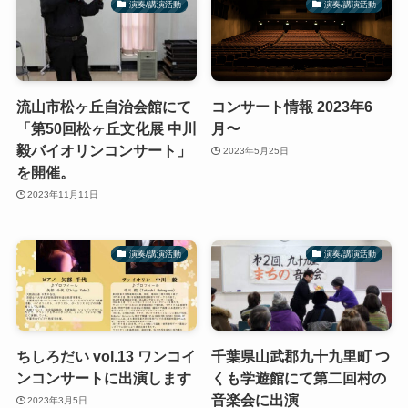
演奏/講演活動
演奏/講演活動
流山市松ヶ丘自治会館にて
コンサート情報 2023年6
「第50回松ヶ丘文化展 中川
月〜
毅バイオリンコンサート」
2023年5月25日
を開催。
2023年11月11日
演奏/講演活動
演奏/講演活動
ちしろだい vol.13 ワンコイ
千葉県山武郡九十九里町 つ
ンコンサートに出演します
くも学遊館にて第二回村の
音楽会に出演
2023年3月5日