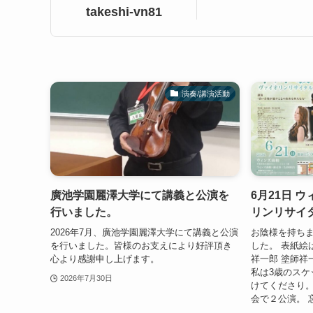
takeshi-vn81
演奏/講演活動
廣池学園麗澤大学にて講義と公演を
6月21日 
行いました。
リンリサイ
2026年7月、廣池学園麗澤大学にて講義と公演
お陰様を持ち
を行いました。皆様のお支えにより好評頂き
した。 表紙絵は
心より感謝申し上げます。
祥一郎 塗師祥
私は3歳のスケ
2026年7月30日
けてくださり。C
会で２公演。 