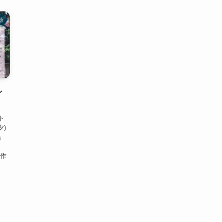
動
ン
ト
夕)
」
i作