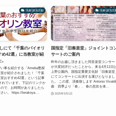
演奏/講演活動
演奏/講演活
探しにて「千葉のバイオリ
国指定「旧奏楽堂」ジョイントコ
すめ42選」に当教室が紹
サートのご案内
た。
昨年のお越し頂きました同音楽堂コンサー
が大変好評だったことから、来る4月11日(
い事を紹介する「Ameba塾探
上野公園内、国指定重要文化財「旧奏楽堂
教室が紹介されました！「千葉
にてコンサートに出演する運びとなりまし
室おすすめ42選」という記事
た。 この度、演奏致します Antonio Vivald
されています。下記のリンクか
曲 四季より「春」、 春の息吹を体...
るので、お時間がありましたら
https://terakoya....
2025年3月1日