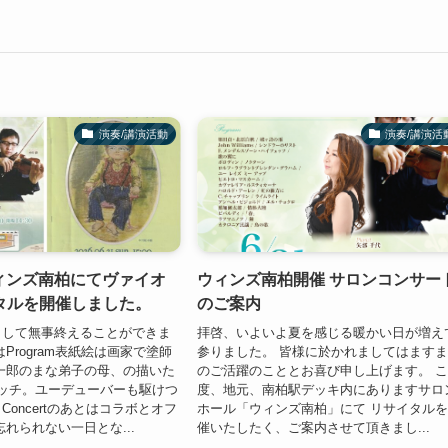
演奏/講演活動
演奏/講演活
ウィンズ南柏にてヴァイオ
ウィンズ南柏開催 サロンコンサー
タルを開催しました。
のご案内
まして無事終えることができま
拝啓、いよいよ夏を感じる暖かい日が増え
Program表紙絵は画家で塗師
参りました。 皆様に於かれましてはます
一郎のまな弟子の母、の描いた
のご活躍のこととお喜び申し上げます。 
ッチ。ユーデューバーも駆けつ
度、地元、南柏駅デッキ内にありますサロ
oncertのあとはコラボとオフ
ホール「ウィンズ南柏」にて リサイタル
忘れられない一日とな...
催いたしたく、ご案内させて頂きまし...