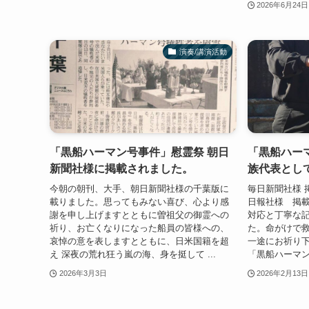
2026年6月24日
演奏/講演活動
「黒船ハーマン号事件」慰霊祭 朝日
「黒船ハー
新聞社様に掲載されました。
族代表とし
今朝の朝刊、大手、朝日新聞社様の千葉版に
毎日新聞社様 
載りました。思ってもみない喜び、心より感
日報社様 掲載
謝を申し上げますとともに曽祖父の御霊への
対応と丁寧な
祈り、お亡くなりになった船員の皆様への、
た。命がけで救
哀悼の意を表しますとともに、日米国籍を超
一途にお祈り
え 深夜の荒れ狂う嵐の海、身を挺して ...
「黒船ハーマン
2026年3月3日
2026年2月13日