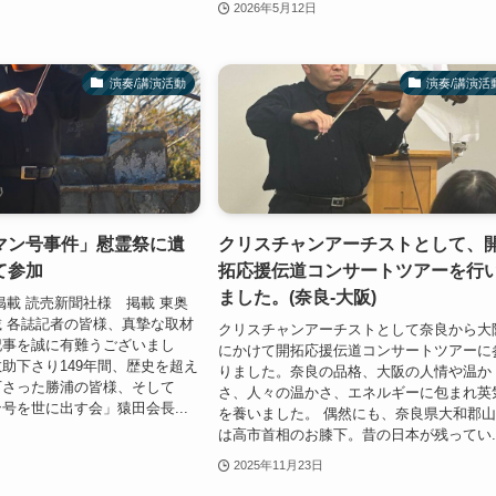
2026年5月12日
演奏/講演活動
演奏/講演活
マン号事件」慰霊祭に遺
クリスチャンアーチストとして、
て参加
拓応援伝道コンサートツアーを行
ました。(奈良-大阪)
掲載 読売新聞社様 掲載 東奥
 各誌記者の皆様、真摯な取材
クリスチャンアーチストとして奈良から大
記事を誠に有難うございまし
にかけて開拓応援伝道コンサートツアーに
助下さり149年間、歴史を超え
りました。奈良の品格、大阪の人情や温か
下さった勝浦の皆様、そして
さ、人々の温かさ、エネルギーに包まれ英
号を世に出す会」猿田会長...
を養いました。 偶然にも、奈良県大和郡
は高市首相のお膝下。昔の日本が残ってい..
2025年11月23日