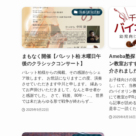
演奏/講演活動
まもなく開催【パレット柏 木曜日午
Ameba塾
後のクラシックコンサート】
ン教室おす
介されまし
パレット柏様からの掲載、その感謝からシェ
ア致します。 お世話になりますこの度、演奏
お子様向けの習
させていただきます中川と申します。 縁あっ
し」にて、当
てお声掛けいただきまして、なんと幸せ者か
のバイオリン教
と感謝でした。 さて、戦後、80年‥…。 世界
にて教室がPR
では未だあらゆる形で戦争が終わらず...
ら記事が読め
是非ご一読ください。 
2025年9月22日
2025年8月16日