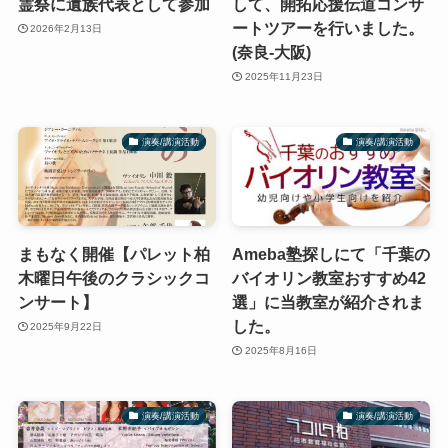
霊祭に遺族代表として参加
して、開拓応援伝道コンサ
ートツアーを行いました。
2026年2月13日
(奈良-大阪)
2025年11月23日
演奏/講演活動
演奏/講演活動
まもなく開催【パレット柏
Ameba塾探しにて「千葉の
木曜日午後のクラシックコ
バイオリン教室おすすめ42
ンサート】
選」に当教室が紹介されま
した。
2025年9月22日
2025年8月16日
演奏/講演活動
演奏/講演活動