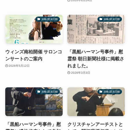
2026年6月24日
演奏/講演活動
演奏/講演活動
ウィンズ南柏開催 サロンコ
「黒船ハーマン号事件」慰
ンサートのご案内
霊祭 朝日新聞社様に掲載さ
れました。
2026年5月12日
2026年3月3日
演奏/講演活動
演奏/講演活動
「黒船ハーマン号事件」慰
クリスチャンアーチストと