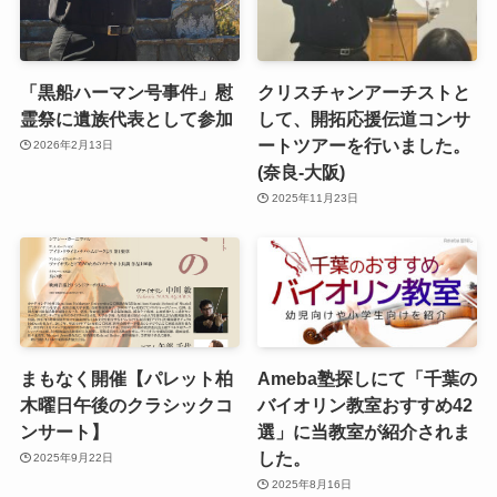
「黒船ハーマン号事件」慰
クリスチャンアーチストと
霊祭に遺族代表として参加
して、開拓応援伝道コンサ
ートツアーを行いました。
2026年2月13日
(奈良-大阪)
2025年11月23日
まもなく開催【パレット柏
Ameba塾探しにて「千葉の
木曜日午後のクラシックコ
バイオリン教室おすすめ42
ンサート】
選」に当教室が紹介されま
した。
2025年9月22日
2025年8月16日